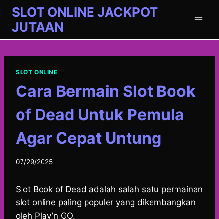
Skip
SLOT ONLINE JACKPOT
to
JUTAAN
content
SLOT ONLINE
Cara Bermain Slot Book
of Dead Untuk Pemula
Agar Cepat Untung
07/29/2025
Slot Book of Dead adalah salah satu permainan
slot online paling populer yang dikembangkan
oleh Play’n GO.