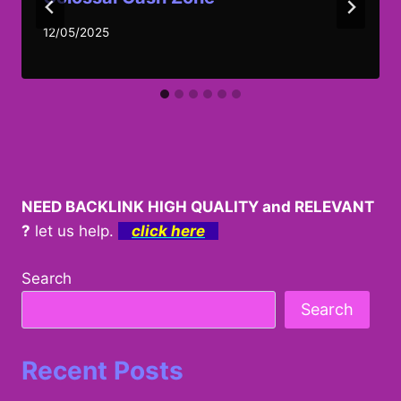
12/05/2025
NEED BACKLINK HIGH QUALITY and RELEVANT
?
let us help.
click here
Search
Search
Recent Posts