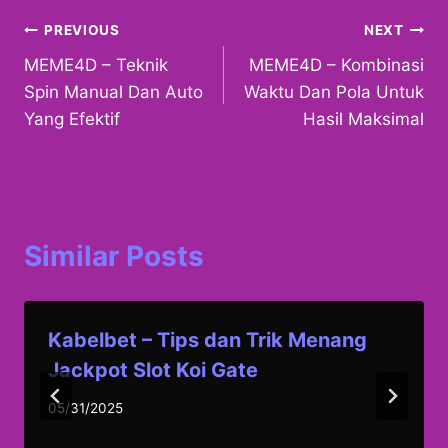
Post
PREVIOUS
NEXT
MEME4D – Teknik
MEME4D – Kombinasi
navigation
Spin Manual Dan Auto
Waktu Dan Pola Untuk
Yang Efektif
Hasil Maksimal
Similar Posts
Kabelbet – Tips dan Trik Menang
Jackpot Slot Koi Gate
05/31/2025