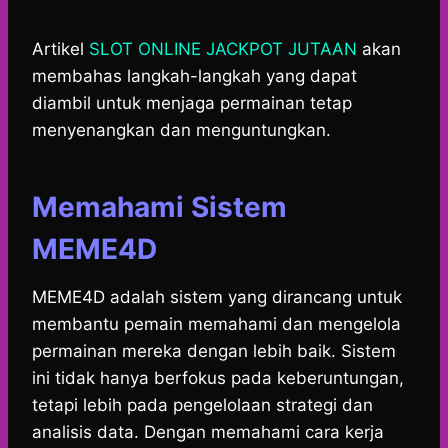
Artikel
SLOT ONLINE JACKPOT JUTAAN
akan
membahas langkah-langkah yang dapat
diambil untuk menjaga permainan tetap
menyenangkan dan menguntungkan.
Memahami Sistem
MEME4D
MEME4D adalah sistem yang dirancang untuk
membantu pemain memahami dan mengelola
permainan mereka dengan lebih baik. Sistem
ini tidak hanya berfokus pada keberuntungan,
tetapi lebih pada pengelolaan strategi dan
analisis data. Dengan memahami cara kerja