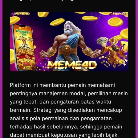
Platform ini membantu pemain memahami
pentingnya manajemen modal, pemilihan mesin
yang tepat, dan pengaturan batas waktu
bermain. Strategi yang disediakan mencakup
analisis pola permainan dan pengamatan
terhadap hasil sebelumnya, sehingga pemain
dapat membuat keputusan yang lebih bijak.