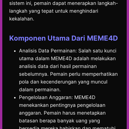
sistem ini, pemain dapat menerapkan langkah-
langkah yang tepat untuk menghindari
kekalahan.
Komponen Utama Dari MEME4D
Analisis Data Permainan: Salah satu kunci
utama dalam MEME4D adalah melakukan
analisis data dari hasil permainan
sebelumnya. Pemain perlu memperhatikan
pola dan kecenderungan yang muncul
dalam permainan.
Pengelolaan Anggaran: MEME4D
menekankan pentingnya pengelolaan
anggaran. Pemain harus menetapkan
batasan berapa banyak uang yang
bersedia mereka habiskan dan mematuhi