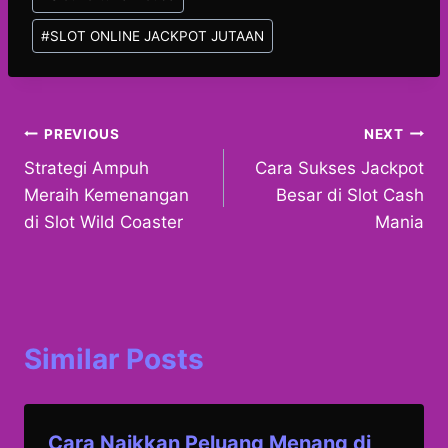
#
SLOT ONLINE JACKPOT JUTAAN
Post
PREVIOUS
NEXT
Strategi Ampuh
Cara Sukses Jackpot
navigation
Meraih Kemenangan
Besar di Slot Cash
di Slot Wild Coaster
Mania
Similar Posts
Cara Naikkan Peluang Menang di