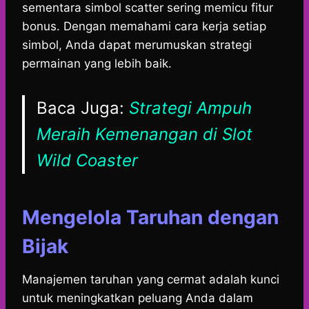
sementara simbol scatter sering memicu fitur
bonus. Dengan memahami cara kerja setiap
simbol, Anda dapat merumuskan strategi
permainan yang lebih baik.
Baca Juga:
Strategi Ampuh
Meraih Kemenangan di Slot
Wild Coaster
Mengelola Taruhan dengan
Bijak
Manajemen taruhan yang cermat adalah kunci
untuk meningkatkan peluang Anda dalam