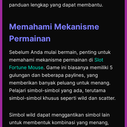
panduan lengkap yang dapat membantu.
Memahami Mekanisme
Permainan
Sebelum Anda mulai bermain, penting untuk
memahami mekanisme permainan di
Slot
Fortune Mouse
. Game ini biasanya memiliki 5
gulungan dan beberapa paylines, yang
memberikan banyak peluang untuk menang.
Pelajari simbol-simbol yang ada, terutama
simbol-simbol khusus seperti wild dan scatter.
Simbol wild dapat menggantikan simbol lain
untuk membentuk kombinasi yang menang,