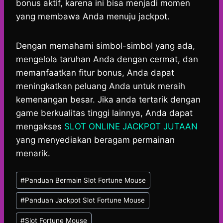
bonus aktif, karena ini bisa menjadi momen
yang membawa Anda menuju jackpot.
Dengan memahami simbol-simbol yang ada,
mengelola taruhan Anda dengan cermat, dan
memanfaatkan fitur bonus, Anda dapat
meningkatkan peluang Anda untuk meraih
kemenangan besar. Jika anda tertarik dengan
game berkualitas tinggi lainnya, Anda dapat
mengakses
SLOT ONLINE JACKPOT JUTAAN
yang menyediakan beragam permainan
menarik.
Post
#
Panduan Bermain Slot Fortune Mouse
Tags:
#
Panduan Jackpot Slot Fortune Mouse
#
Slot Fortune Mouse