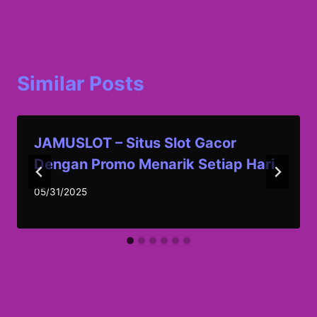
Similar Posts
JAMUSLOT – Situs Slot Gacor
Dengan Promo Menarik Setiap Hari
05/31/2025