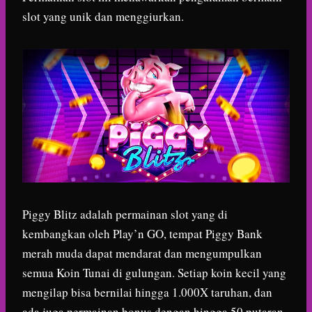
slot yang unik dan menggiurkan.
Piggy Blitz adalah permainan slot yang di
kembangkan oleh Play’n GO, tempat Piggy Bank
merah muda dapat mendarat dan mengumpulkan
semua Koin Tunai di gulungan. Setiap koin kecil yang
mengilap bisa bernilai hingga 1.000X taruhan, dan
ada juga permainan bonus dengan hingga 50 putaran