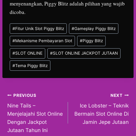
menyenangkan, Piggy Blitz adalah pilihan yang wajib
dicoba.
Post
#
Fitur Unik Slot Piggy Blitz
#
Gameplay Piggy Blitz
Tags:
#
Mekanisme Pembayaran Slot
#
Piggy Blitz
#
SLOT ONLINE
#
SLOT ONLINE JACKPOT JUTAAN
#
Tema Piggy Blitz
Post
PREVIOUS
NEXT
Nine Tails –
Ice Lobster – Teknik
navigation
Menjelajahi Slot Online
Bermain Slot Online Di
Dengan Jackpot
Jamin Jepe Jutaan
Jutaan Tahun Ini