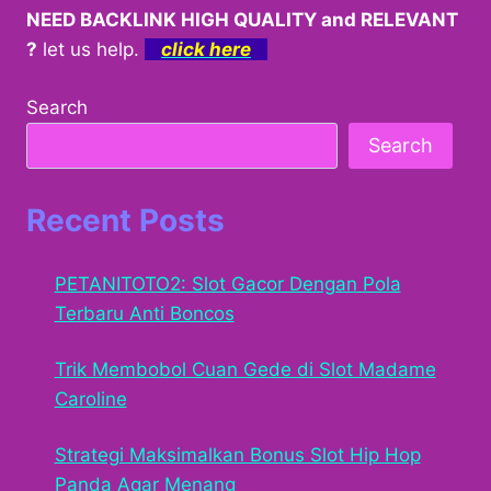
NEED BACKLINK HIGH QUALITY and RELEVANT
?
let us help.
click here
Search
Search
Recent Posts
PETANITOTO2: Slot Gacor Dengan Pola
Terbaru Anti Boncos
Trik Membobol Cuan Gede di Slot Madame
Caroline
Strategi Maksimalkan Bonus Slot Hip Hop
Panda Agar Menang