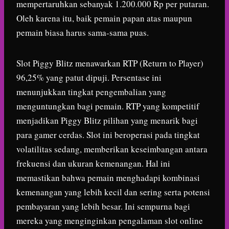
mempertaruhkan sebanyak 1.200.000 Rp per putaran.
Oleh karena itu, baik pemain papan atas maupun
pemain biasa harus sama-sama puas.
Slot Piggy Blitz menawarkan RTP (Return to Player)
96,25% yang patut dipuji. Persentase ini
menunjukkan tingkat pengembalian yang
menguntungkan bagi pemain. RTP yang kompetitif
menjadikan Piggy Blitz pilihan yang menarik bagi
para gamer cerdas. Slot ini beroperasi pada tingkat
volatilitas sedang, memberikan keseimbangan antara
frekuensi dan ukuran kemenangan. Hal ini
memastikan bahwa pemain menghadapi kombinasi
kemenangan yang lebih kecil dan sering serta potensi
pembayaran yang lebih besar. Ini sempurna bagi
mereka yang menginginkan pengalaman slot online