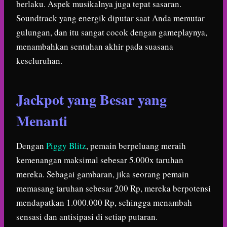
berlaku. Aspek musikalnya juga tepat sasaran.
Soundtrack yang energik diputar saat Anda memutar
gulungan, dan itu sangat cocok dengan gameplaynya,
menambahkan sentuhan akhir pada suasana
keseluruhan.
Jackpot yang Besar yang
Menanti
Dengan
Piggy Blitz
, pemain berpeluang meraih
kemenangan maksimal sebesar 5.000x taruhan
mereka. Sebagai gambaran, jika seorang pemain
memasang taruhan sebesar 200 Rp, mereka berpotensi
mendapatkan 1.000.000 Rp, sehingga menambah
sensasi dan antisipasi di setiap putaran.