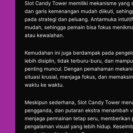
Slot Candy Tower memiliki mekanisme yang
dan garis kemenangan mudah diikuti, sehin
pada strategi dan peluang. Antarmuka intuit
mudah, sehingga pemain bisa fokus menikm
atau kewalahan.
Kemudahan ini juga berdampak pada pengelo
lebih disiplin, tidak terburu-buru, dan mam
penting muncul. Dengan pemahaman mekanis
situasi krusial, menjaga fokus, dan memaksi
waktu ke waktu.
Meskipun sederhana, Slot Candy Tower menaw
pengganda, dan putaran ekstra menambah var
menjaga permainan tetap seru, memberikan p
pengalaman visual yang lebih hidup. Keseim