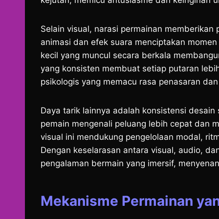
Selain visual, narasi permainan memberikan 
animasi dan efek suara menciptakan mome
kecil yang muncul secara berkala membangu
yang konsisten membuat setiap putaran lebi
psikologis yang memacu rasa penasaran dan 
Daya tarik lainnya adalah konsistensi desain
pemain mengenali peluang lebih cepat dan m
visual ini mendukung pengelolaan modal, ri
Dengan keselarasan antara visual, audio, da
pengalaman bermain yang imersif, menyenan
Mekanisme Permainan yan