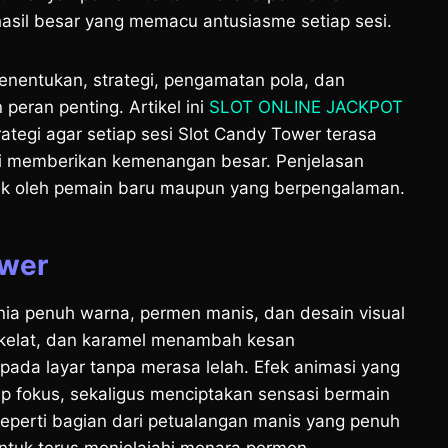
asil besar yang memacu antusiasme setiap sesi.
entukan, strategi, pengamatan pola, dan
eran penting. Artikel ini
SLOT ONLINE JACKPOT
ategi agar setiap sesi Slot Candy Tower terasa
si memberikan kemenangan besar. Penjelasan
aik oleh pemain baru maupun yang berpengalaman.
ower
 penuh warna, permen manis, dan desain visual
cokelat, dan karamel menambah kesan
ada layar tanpa merasa lelah. Efek animasi yang
p fokus, sekaligus menciptakan sensasi bermain
eperti bagian dari petualangan manis yang penuh
ntuk terus menjelajahi menara permen.