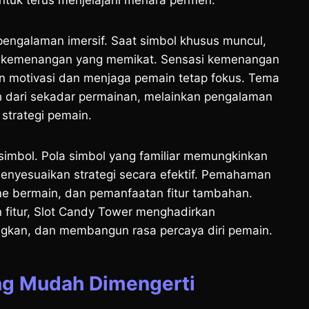
pengalaman imersif. Saat simbol khusus muncul,
n kemenangan yang memikat. Sensasi kemenangan
n motivasi dan menjaga pemain tetap fokus. Tema
h dari sekadar permainan, melainkan pengalaman
strategi pemain.
 simbol. Pola simbol yang familiar memungkinkan
enyesuaikan strategi secara efektif. Pemahaman
tme bermain, dan pemanfaatan fitur tambahan.
n fitur, Slot Candy Tower menghadirkan
gkan, dan membangun rasa percaya diri pemain.
g Mudah Dimengerti