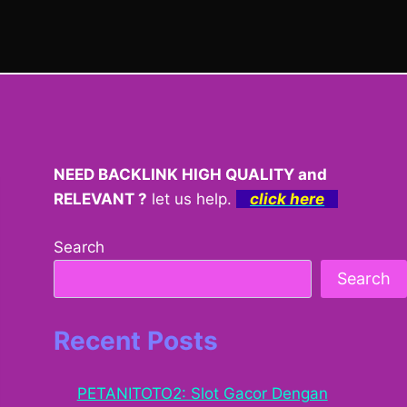
NEED BACKLINK HIGH QUALITY and
RELEVANT ?
let us help.
click here
Search
Search
Recent Posts
PETANITOTO2: Slot Gacor Dengan