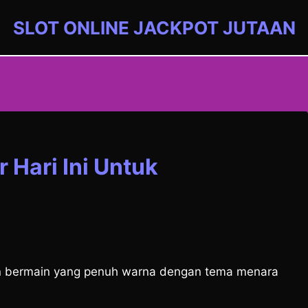
SLOT ONLINE JACKPOT JUTAAN
 Hari Ini Untuk
n bermain yang penuh warna dengan tema menara