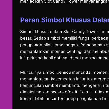
menjadikan Slot Candy Tower menyenangkan
Peran Simbol Khusus Dala
Simbol khusus dalam Slot Candy Tower memili
besar. Setiap simbol memiliki fungsi berbeda
pengganda nilai kemenangan. Pemahaman si
memanfaatkan momen penting, dan membuat 
ini, peluang hasil optimal dapat meningkat 
Munculnya simbol pemicu menandai momen in
memanfaatkan kesempatan ini untuk merenca
kemunculan simbol membantu mengenali ritm
dimaksimalkan secara efektif. Pola ini tida
kontrol lebih besar terhadap pengalaman be