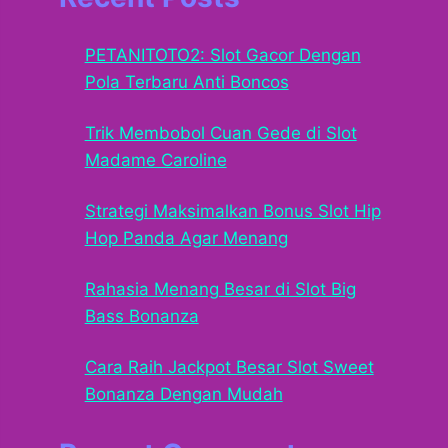
PETANITOTO2: Slot Gacor Dengan
Pola Terbaru Anti Boncos
Trik Membobol Cuan Gede di Slot
Madame Caroline
Strategi Maksimalkan Bonus Slot Hip
Hop Panda Agar Menang
Rahasia Menang Besar di Slot Big
Bass Bonanza
Cara Raih Jackpot Besar Slot Sweet
Bonanza Dengan Mudah