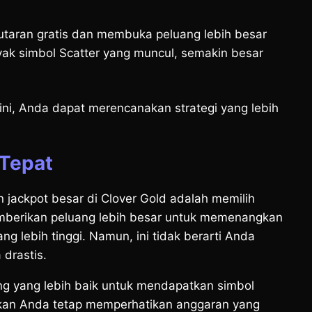
utaran gratis dan membuka peluang lebih besar
yak simbol Scatter yang muncul, semakin besar
ni, Anda dapat merencanakan strategi yang lebih
 Tepat
 jackpot besar di Clover Gold adalah memilih
memberikan peluang lebih besar untuk memenangkan
ng lebih tinggi. Namun, ini tidak berarti Anda
drastis.
g yang lebih baik untuk mendapatkan simbol
tikan Anda tetap memperhatikan anggaran yang