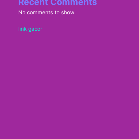
Recent Comments
No comments to show.
link gacor