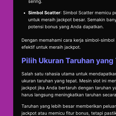
sering.
Simbol Scatter
: Simbol Scatter memicu p
untuk meraih jackpot besar. Semakin ban
potensi bonus yang Anda dapatkan.
Dengan memahami cara kerja simbol-simbol i
efektif untuk meraih jackpot.
Pilih Ukuran Taruhan yang
Salah satu rahasia utama untuk mendapatkan
ukuran taruhan yang tepat. Mesin slot ini 
jackpot jika Anda bertaruh dengan taruhan ya
harus langsung meningkatkan taruhan secara 
Taruhan yang lebih besar memberikan peluan
jackpot atau memicu fitur bonus, tetapi pas