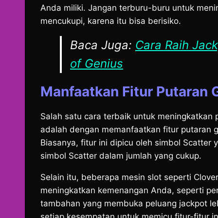
Anda miliki. Jangan terburu-buru untuk meni
mencukupi, karena itu bisa berisiko.
Baca Juga:
Cara Raih Jac
of Genius
Manfaatkan Fitur Putaran 
Salah satu cara terbaik untuk meningkatkan 
adalah dengan memanfaatkan fitur putaran 
Biasanya, fitur ini dipicu oleh simbol Scatt
simbol Scatter dalam jumlah yang cukup.
Selain itu, beberapa mesin slot seperti Clove
meningkatkan kemenangan Anda, seperti p
tambahan yang membuka peluang jackpot leb
setiap kesempatan untuk memicu fitur-fitur in