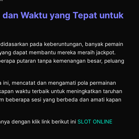
n dan Waktu yang Tepat untuk
d didasarkan pada keberuntungan, banyak pemain
yang dapat membantu mereka meraih jackpot.
erapa putaran tanpa kemenangan besar, peluang
la ini, mencatat dan mengamati pola permainan
apan waktu terbaik untuk meningkatkan taruhan
am beberapa sesi yang berbeda dan amati kapan
nya dengan klik link berikut ini
SLOT ONLINE