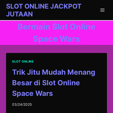
Skip
SLOT ONLINE JACKPOT
to
JUTAAN
content
Bermain Slot Online
Space Wars
SLOT ONLINE
Trik Jitu Mudah Menang
Besar di Slot Online
Space Wars
03/24/2025