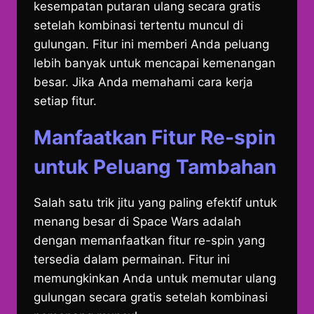
kesempatan putaran ulang secara gratis
setelah kombinasi tertentu muncul di
gulungan. Fitur ini memberi Anda peluang
lebih banyak untuk mencapai kemenangan
besar. Jika Anda memahami cara kerja
setiap fitur.
Manfaatkan Fitur Re-spin
untuk Peluang Tambahan
Salah satu trik jitu yang paling efektif untuk
menang besar di Space Wars adalah
dengan memanfaatkan fitur re-spin yang
tersedia dalam permainan. Fitur ini
memungkinkan Anda untuk memutar ulang
gulungan secara gratis setelah kombinasi