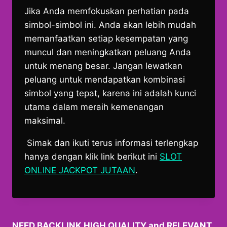
Jika Anda memfokuskan perhatian pada
simbol-simbol ini. Anda akan lebih mudah
memanfaatkan setiap kesempatan yang
muncul dan meningkatkan peluang Anda
untuk menang besar. Jangan lewatkan
peluang untuk mendapatkan kombinasi
simbol yang tepat, karena ini adalah kunci
utama dalam meraih kemenangan
maksimal.
Simak dan ikuti terus informasi terlengkap
hanya dengan klik link berikut ini
SLOT
ONLINE JACKPOT JUTAAN
.
NEED BACKLINK HIGH QUALITY and RELEVANT