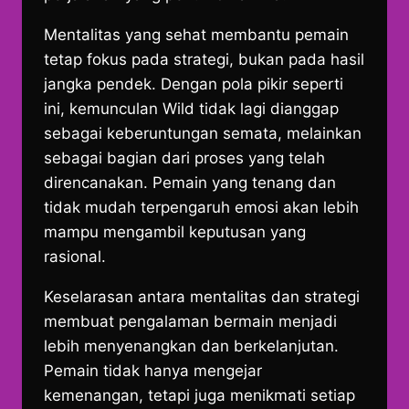
Mentalitas yang sehat membantu pemain
tetap fokus pada strategi, bukan pada hasil
jangka pendek. Dengan pola pikir seperti
ini, kemunculan Wild tidak lagi dianggap
sebagai keberuntungan semata, melainkan
sebagai bagian dari proses yang telah
direncanakan. Pemain yang tenang dan
tidak mudah terpengaruh emosi akan lebih
mampu mengambil keputusan yang
rasional.
Keselarasan antara mentalitas dan strategi
membuat pengalaman bermain menjadi
lebih menyenangkan dan berkelanjutan.
Pemain tidak hanya mengejar
kemenangan, tetapi juga menikmati setiap