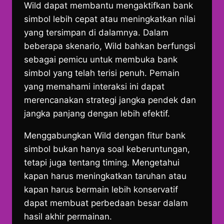
Wild dapat membantu mengaktifkan bank
simbol lebih cepat atau meningkatkan nilai
yang tersimpan di dalamnya. Dalam
beberapa skenario, Wild bahkan berfungsi
sebagai pemicu untuk membuka bank
simbol yang telah terisi penuh. Pemain
yang memahami interaksi ini dapat
merencanakan strategi jangka pendek dan
jangka panjang dengan lebih efektif.
Menggabungkan Wild dengan fitur bank
simbol bukan hanya soal keberuntungan,
tetapi juga tentang timing. Mengetahui
kapan harus meningkatkan taruhan atau
kapan harus bermain lebih konservatif
dapat membuat perbedaan besar dalam
hasil akhir permainan.