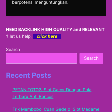
berpotensi menguntungkan.
NEED BACKLINK HIGH QUALITY and RELEVANT
?
let us help.
click here
Search
Search
Recent Posts
PETANITOTO2: Slot Gacor Dengan Pola
Terbaru Anti Boncos
Trik Membobol Cuan Gede di Slot Madame