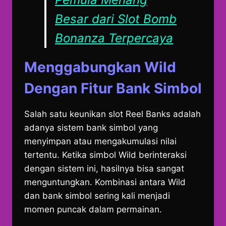
Besar dari Slot Bomb
Bonanza Terpercaya
Menggabungkan Wild
Dengan Fitur Bank Simbol
Salah satu keunikan slot Reel Banks adalah
adanya sistem bank simbol yang
menyimpan atau mengakumulasi nilai
tertentu. Ketika simbol Wild berinteraksi
dengan sistem ini, hasilnya bisa sangat
menguntungkan. Kombinasi antara Wild
dan bank simbol sering kali menjadi
momen puncak dalam permainan.