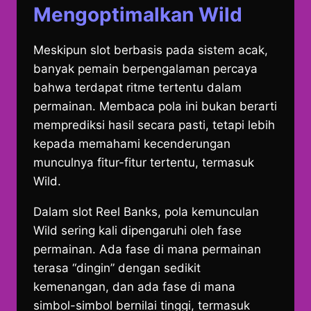
Mengoptimalkan Wild
Meskipun slot berbasis pada sistem acak,
banyak pemain berpengalaman percaya
bahwa terdapat ritme tertentu dalam
permainan. Membaca pola ini bukan berarti
memprediksi hasil secara pasti, tetapi lebih
kepada memahami kecenderungan
munculnya fitur-fitur tertentu, termasuk
Wild.
Dalam slot Reel Banks, pola kemunculan
Wild sering kali dipengaruhi oleh fase
permainan. Ada fase di mana permainan
terasa “dingin” dengan sedikit
kemenangan, dan ada fase di mana
simbol-simbol bernilai tinggi, termasuk