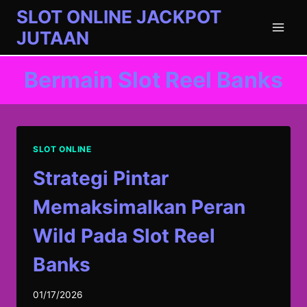
Skip
SLOT ONLINE JACKPOT
to
JUTAAN
content
Bermain Slot Reel Banks
SLOT ONLINE
Strategi Pintar
Memaksimalkan Peran
Wild Pada Slot Reel
Banks
01/17/2026