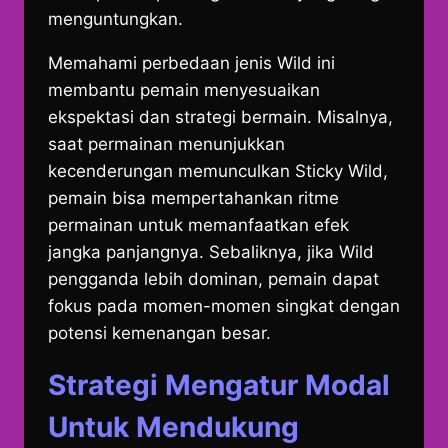
menguntungkan.
Memahami perbedaan jenis Wild ini
membantu pemain menyesuaikan
ekspektasi dan strategi bermain. Misalnya,
saat permainan menunjukkan
kecenderungan memunculkan Sticky Wild,
pemain bisa mempertahankan ritme
permainan untuk memanfaatkan efek
jangka panjangnya. Sebaliknya, jika Wild
pengganda lebih dominan, pemain dapat
fokus pada momen-momen singkat dengan
potensi kemenangan besar.
Strategi Mengatur Modal
Untuk Mendukung