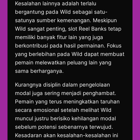
Kesalahan lainnya adalah terlalu
bergantung pada Wild sebagai satu-
satunya sumber kemenangan. Meskipun
Wild sangat penting, slot Reel Banks tetap
memiliki banyak fitur lain yang juga
berkontribusi pada hasil permainan. Fokus
yang berlebihan pada Wild dapat membuat
pemain melewatkan peluang lain yang
sama berharganya.
Kurangnya disiplin dalam pengelolaan
modal juga sering menjadi penghambat.
Pemain yang terus meningkatkan taruhan
secara emosional setelah melihat Wild
muncul justru berisiko kehilangan modal
sebelum potensi sebenarnya terwujud.
Kesadaran akan kesalahan-kesalahan ini