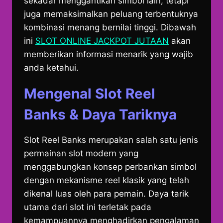
sekadar menggantikan simbol lain, tetapi
juga memaksimalkan peluang terbentuknya
kombinasi menang bernilai tinggi. Dibawah
ini
SLOT ONLINE JACKPOT JUTAAN
akan
memberikan informasi menarik yang wajib
anda ketahui.
Mengenal Slot Reel
Banks & Daya Tariknya
Slot Reel Banks merupakan salah satu jenis
permainan slot modern yang
menggabungkan konsep perbankan simbol
dengan mekanisme reel klasik yang telah
dikenal luas oleh para pemain. Daya tarik
utama dari slot ini terletak pada
kemampuannya menghadirkan pengalaman