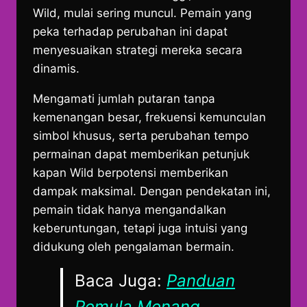
Wild, mulai sering muncul. Pemain yang
peka terhadap perubahan ini dapat
menyesuaikan strategi mereka secara
dinamis.
Mengamati jumlah putaran tanpa
kemenangan besar, frekuensi kemunculan
simbol khusus, serta perubahan tempo
permainan dapat memberikan petunjuk
kapan Wild berpotensi memberikan
dampak maksimal. Dengan pendekatan ini,
pemain tidak hanya mengandalkan
keberuntungan, tetapi juga intuisi yang
didukung oleh pengalaman bermain.
Baca Juga:
Panduan
Pemula Menang