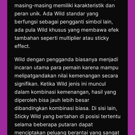
masing-masing memiliki karakteristik dan
peran unik. Ada Wild standar yang
berfungsi sebagai pengganti simbol lain,
ada pula Wild khusus yang membawa efek
tambahan seperti multiplier atau sticky
effect.
Wild dengan pengganda biasanya menjadi
incaran utama para pemain karena mampu
melipatgandakan nilai kemenangan secara
signifikan. Ketika Wild jenis ini muncul
dalam kombinasi kemenangan, hasil yang
diperoleh bisa jauh lebih besar
dibandingkan kombinasi biasa. Di sisi lain,
Sticky Wild yang bertahan di posisi tertentu
selama beberapa putaran dapat
menciptakan peluang berantai yang sangat