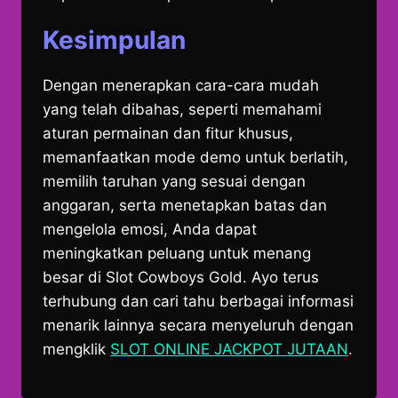
Kesimpulan
Dengan menerapkan cara-cara mudah
yang telah dibahas, seperti memahami
aturan permainan dan fitur khusus,
memanfaatkan mode demo untuk berlatih,
memilih taruhan yang sesuai dengan
anggaran, serta menetapkan batas dan
mengelola emosi, Anda dapat
meningkatkan peluang untuk menang
besar di Slot Cowboys Gold. Ayo terus
terhubung dan cari tahu berbagai informasi
menarik lainnya secara menyeluruh dengan
mengklik
SLOT ONLINE JACKPOT JUTAAN
.