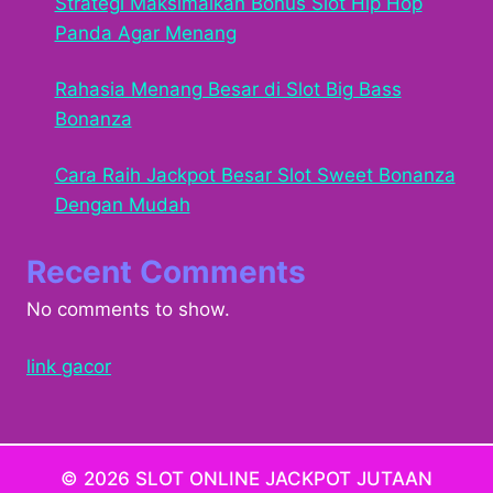
Strategi Maksimalkan Bonus Slot Hip Hop
Panda Agar Menang
Rahasia Menang Besar di Slot Big Bass
Bonanza
Cara Raih Jackpot Besar Slot Sweet Bonanza
Dengan Mudah
Recent Comments
No comments to show.
link gacor
© 2026 SLOT ONLINE JACKPOT JUTAAN