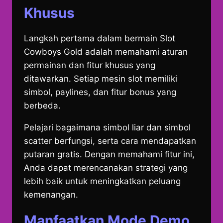
Khusus
Langkah pertama dalam bermain Slot
Cowboys Gold adalah memahami aturan
permainan dan fitur khusus yang
ditawarkan. Setiap mesin slot memiliki
simbol, paylines, dan fitur bonus yang
berbeda.
Pelajari bagaimana simbol liar dan simbol
scatter berfungsi, serta cara mendapatkan
putaran gratis. Dengan memahami fitur ini,
Anda dapat merencanakan strategi yang
lebih baik untuk meningkatkan peluang
kemenangan.
Manfaatkan Mode Demo