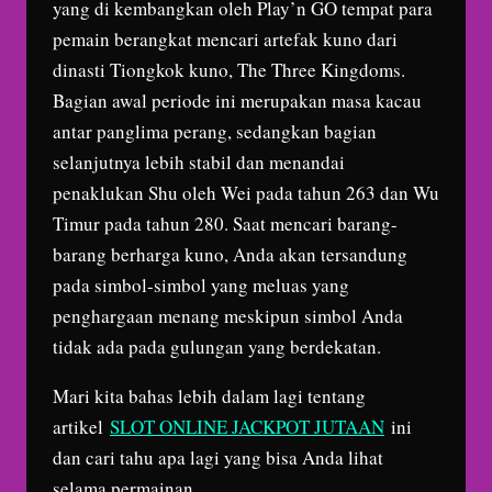
yang di kembangkan oleh Play’n GO tempat para
pemain berangkat mencari artefak kuno dari
dinasti Tiongkok kuno, The Three Kingdoms.
Bagian awal periode ini merupakan masa kacau
antar panglima perang, sedangkan bagian
selanjutnya lebih stabil dan menandai
penaklukan Shu oleh Wei pada tahun 263 dan Wu
Timur pada tahun 280. Saat mencari barang-
barang berharga kuno, Anda akan tersandung
pada simbol-simbol yang meluas yang
penghargaan menang meskipun simbol Anda
tidak ada pada gulungan yang berdekatan.
Mari kita bahas lebih dalam lagi tentang
artikel
SLOT ONLINE JACKPOT JUTAAN
ini
dan cari tahu apa lagi yang bisa Anda lihat
selama permainan.