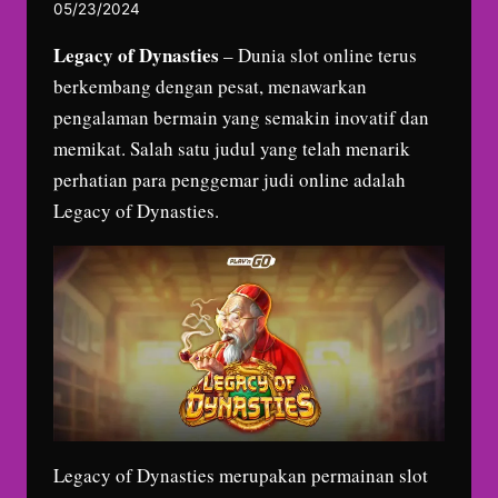
05/23/2024
Legacy of Dynasties
– Dunia slot online terus
berkembang dengan pesat, menawarkan
pengalaman bermain yang semakin inovatif dan
memikat. Salah satu judul yang telah menarik
perhatian para penggemar judi online adalah
Legacy of Dynasties.
Legacy of Dynasties merupakan permainan slot