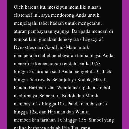
Oleh karena itu, meskipun memiliki ulasan
ekstensif ini, saya mendorong Anda untuk
menjelajahi tabel hadiah untuk mengetahui
aturan pembayarannya juga. Daripada mencari di
tempat lain, gunakan demo gratis Legacy of
Dynasties dari GoodLuckMate untuk
mempelajari tabel pembayaran tanpa biaya. Anda
menerima kemenangan rendah senilai 0,5x
hingga 5x taruhan saat Anda mengelola 3+ Jack
hingga Ace royals. Selanjutnya Kodok, Merak,
Panda, Harimau, dan Wanita merupakan simbol
mediumnya. Sementara Kodok dan Merak
membayar 1x hingga 10x, Panda membayar 1x
hingga 12x, dan Harimau dan Wanita
memberikan taruhan 1x hingga 15x. Simbol yang
paling berharga adalah Pria Tua, yang