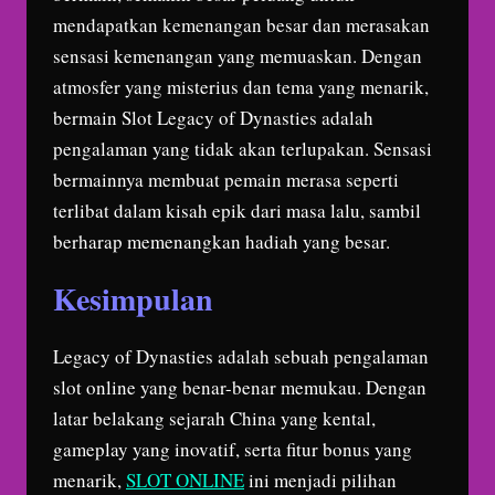
mendapatkan kemenangan besar dan merasakan
sensasi kemenangan yang memuaskan. Dengan
atmosfer yang misterius dan tema yang menarik,
bermain Slot Legacy of Dynasties adalah
pengalaman yang tidak akan terlupakan. Sensasi
bermainnya membuat pemain merasa seperti
terlibat dalam kisah epik dari masa lalu, sambil
berharap memenangkan hadiah yang besar.
Kesimpulan
Legacy of Dynasties adalah sebuah pengalaman
slot online yang benar-benar memukau. Dengan
latar belakang sejarah China yang kental,
gameplay yang inovatif, serta fitur bonus yang
menarik,
SLOT ONLINE
ini menjadi pilihan