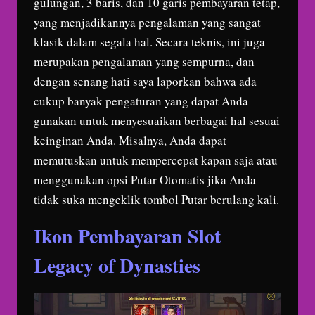
gulungan, 3 baris, dan 10 garis pembayaran tetap,
yang menjadikannya pengalaman yang sangat
klasik dalam segala hal. Secara teknis, ini juga
merupakan pengalaman yang sempurna, dan
dengan senang hati saya laporkan bahwa ada
cukup banyak pengaturan yang dapat Anda
gunakan untuk menyesuaikan berbagai hal sesuai
keinginan Anda. Misalnya, Anda dapat
memutuskan untuk mempercepat kapan saja atau
menggunakan opsi Putar Otomatis jika Anda
tidak suka mengeklik tombol Putar berulang kali.
Ikon Pembayaran Slot
Legacy of Dynasties