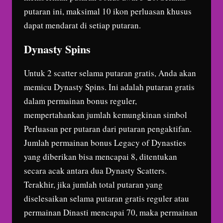
putaran ini, maksimal 10 ikon perluasan khusus
dapat mendarat di setiap putaran.
Dynasty Spins
Untuk 2 scatter selama putaran gratis, Anda akan
memicu Dynasty Spins. Ini adalah putaran gratis
dalam permainan bonus reguler,
mempertahankan jumlah kemungkinan simbol
Perluasan per putaran dari putaran pengaktifan.
Jumlah permainan bonus Legacy of Dynasties
yang diberikan bisa mencapai 8, ditentukan
secara acak antara dua Dynasty Scatters.
Terakhir, jika jumlah total putaran yang
diselesaikan selama putaran gratis reguler atau
permainan Dinasti mencapai 70, maka permainan