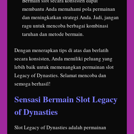
Bermain slot secara konsisten dapat
membantu Anda memahami pola permainan
dan meningkatkan strategi Anda. Jadi, jangan
ragu untuk mencoba berbagai kombinasi
taruhan dan metode bermain.
Dengan menerapkan tips di atas dan berlatih
secara konsisten, Anda memiliki peluang yang
lebih baik untuk memenangkan permainan slot
Legacy of Dynasties. Selamat mencoba dan
semoga berhasil!
Sensasi Bermain Slot Legacy
of Dynasties
Slot Legacy of Dynasties adalah permainan