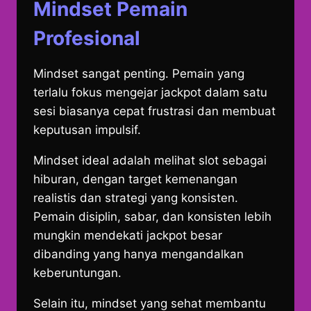
Mindset Pemain
Profesional
Mindset sangat penting. Pemain yang
terlalu fokus mengejar jackpot dalam satu
sesi biasanya cepat frustrasi dan membuat
keputusan impulsif.
Mindset ideal adalah melihat slot sebagai
hiburan, dengan target kemenangan
realistis dan strategi yang konsisten.
Pemain disiplin, sabar, dan konsisten lebih
mungkin mendekati jackpot besar
dibanding yang hanya mengandalkan
keberuntungan.
Selain itu, mindset yang sehat membantu