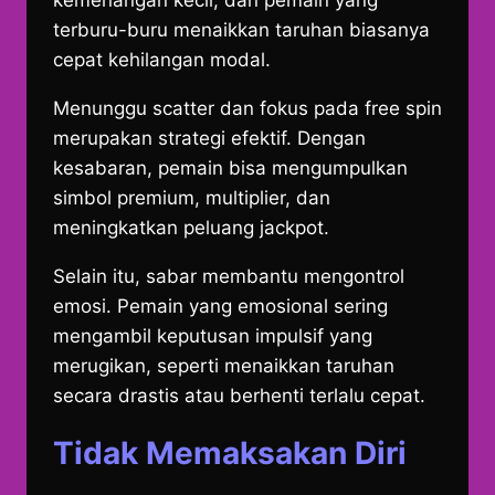
kemenangan kecil, dan pemain yang
terburu-buru menaikkan taruhan biasanya
cepat kehilangan modal.
Menunggu scatter dan fokus pada free spin
merupakan strategi efektif. Dengan
kesabaran, pemain bisa mengumpulkan
simbol premium, multiplier, dan
meningkatkan peluang jackpot.
Selain itu, sabar membantu mengontrol
emosi. Pemain yang emosional sering
mengambil keputusan impulsif yang
merugikan, seperti menaikkan taruhan
secara drastis atau berhenti terlalu cepat.
Tidak Memaksakan Diri