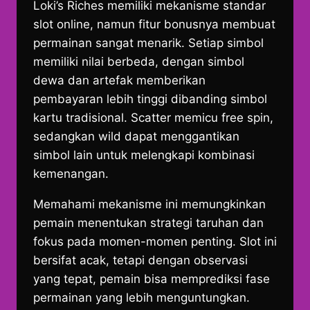
Loki’s Riches memiliki mekanisme standar
slot online, namun fitur bonusnya membuat
permainan sangat menarik. Setiap simbol
memiliki nilai berbeda, dengan simbol
dewa dan artefak memberikan
pembayaran lebih tinggi dibanding simbol
kartu tradisional. Scatter memicu free spin,
sedangkan wild dapat menggantikan
simbol lain untuk melengkapi kombinasi
kemenangan.
Memahami mekanisme ini memungkinkan
pemain menentukan strategi taruhan dan
fokus pada momen-momen penting. Slot ini
bersifat acak, tetapi dengan observasi
yang tepat, pemain bisa memprediksi fase
permainan yang lebih menguntungkan.