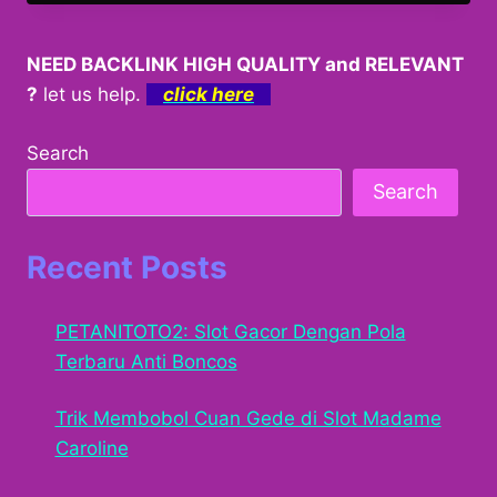
NEED BACKLINK HIGH QUALITY and RELEVANT
?
let us help.
click here
Search
Search
Recent Posts
PETANITOTO2: Slot Gacor Dengan Pola
Terbaru Anti Boncos
Trik Membobol Cuan Gede di Slot Madame
Caroline