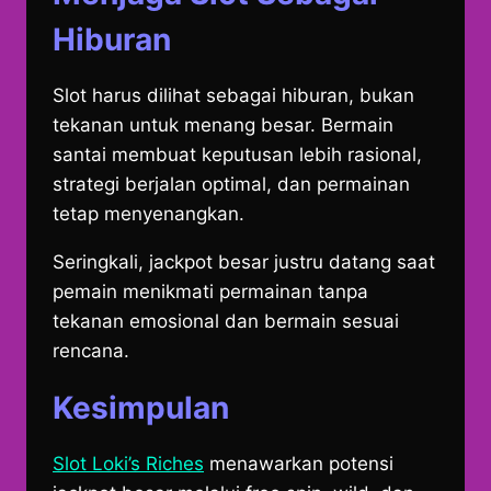
Hiburan
Slot harus dilihat sebagai hiburan, bukan
tekanan untuk menang besar. Bermain
santai membuat keputusan lebih rasional,
strategi berjalan optimal, dan permainan
tetap menyenangkan.
Seringkali, jackpot besar justru datang saat
pemain menikmati permainan tanpa
tekanan emosional dan bermain sesuai
rencana.
Kesimpulan
Slot Loki’s Riches
menawarkan potensi