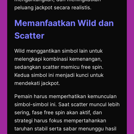
peluang jackpot secara realistis.
Memanfaatkan Wild dan
Scatter
Wild menggantikan simbol lain untuk
melengkapi kombinasi kemenangan,
sedangkan scatter memicu free spin.
Kedua simbol ini menjadi kunci untuk
mendekati jackpot.
Pemain harus memperhatikan kemunculan
simbol-simbol ini. Saat scatter muncul lebih
sering, fase free spin akan aktif, dan
strategi harus fokus mempertahankan
taruhan stabil serta sabar menunggu hasil