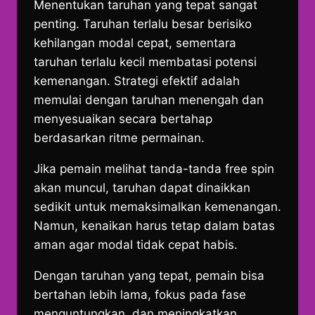
Menentukan taruhan yang tepat sangat
penting. Taruhan terlalu besar berisiko
kehilangan modal cepat, sementara
taruhan terlalu kecil membatasi potensi
kemenangan. Strategi efektif adalah
memulai dengan taruhan menengah dan
menyesuaikan secara bertahap
berdasarkan ritme permainan.
Jika pemain melihat tanda-tanda free spin
akan muncul, taruhan dapat dinaikkan
sedikit untuk memaksimalkan kemenangan.
Namun, kenaikan harus tetap dalam batas
aman agar modal tidak cepat habis.
Dengan taruhan yang tepat, pemain bisa
bertahan lebih lama, fokus pada fase
menguntungkan, dan meningkatkan