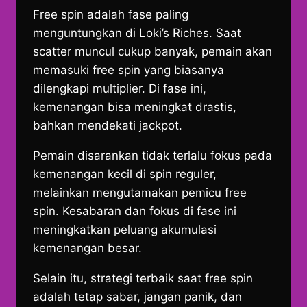
Free spin adalah fase paling
menguntungkan di Loki’s Riches. Saat
scatter muncul cukup banyak, pemain akan
memasuki free spin yang biasanya
dilengkapi multiplier. Di fase ini,
kemenangan bisa meningkat drastis,
bahkan mendekati jackpot.
Pemain disarankan tidak terlalu fokus pada
kemenangan kecil di spin reguler,
melainkan mengutamakan pemicu free
spin. Kesabaran dan fokus di fase ini
meningkatkan peluang akumulasi
kemenangan besar.
Selain itu, strategi terbaik saat free spin
adalah tetap sabar, jangan panik, dan