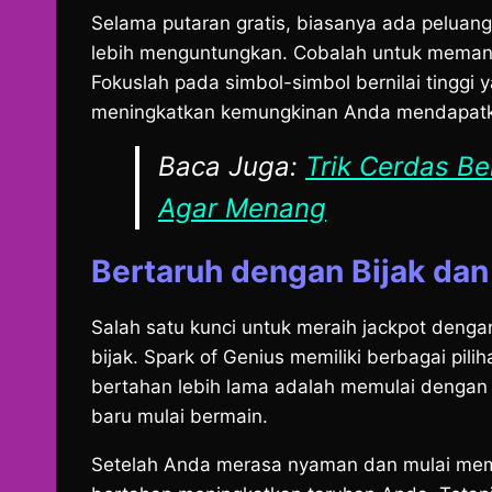
Selama putaran gratis, biasanya ada pelua
lebih menguntungkan. Cobalah untuk memanfa
Fokuslah pada simbol-simbol bernilai tinggi 
meningkatkan kemungkinan Anda mendapatk
Baca Juga:
Trik Cerdas Be
Agar Menang
Bertaruh dengan Bijak dan
Salah satu kunci untuk meraih jackpot den
bijak. Spark of Genius memiliki berbagai pili
bertahan lebih lama adalah memulai dengan 
baru mulai bermain.
Setelah Anda merasa nyaman dan mulai mema