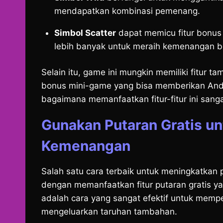
mendapatkan kombinasi pemenang.
Simbol Scatter
dapat memicu fitur bonus
lebih banyak untuk meraih kemenangan b
Selain itu, game ini mungkin memiliki fitur
bonus mini-game yang bisa memberikan Anda
bagaimana memanfaatkan fitur-fitur ini sang
Gunakan Putaran Gratis u
Kemenangan
Salah satu cara terbaik untuk meningkatkan 
dengan memanfaatkan fitur putaran gratis yan
adalah cara yang sangat efektif untuk mem
mengeluarkan taruhan tambahan.