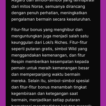
Asgard dan simbol-simbol yang terinspirasi
dari mitos Norse, semuanya dirancang
dengan penuh perhatian, meningkatkan
pengalaman bermain secara keseluruhan.
Fitur-fitur bonus yang menghibur dan
menguntungkan juga menjadi salah satu
keunggulan dari Loki’s Riches. Fitur-fitur
seperti putaran gratis, simbol Wild yang
menggandakan kemenangan, dan fitur
Respin memberikan kesempatan kepada
pemain untuk meraih kemenangan besar
dan memperpanjang waktu bermain
mereka. Selain itu, simbol-simbol spesial
dan fitur-fitur bonus menambah tingkat
kegembiraan dan ketegangan saat
bermain, menjadikan setiap putaran