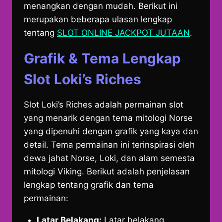
menangkan dengan mudah. Berikut ini
merupakan beberapa ulasan lengkap
tentang
SLOT ONLINE JACKPOT JUTAAN
.
Grafik & Tema Lengkap
Slot Loki’s Riches
Slot Loki’s Riches adalah permainan slot
yang menarik dengan tema mitologi Norse
yang dipenuhi dengan grafik yang kaya dan
detail. Tema permainan ini terinspirasi oleh
dewa jahat Norse, Loki, dan alam semesta
mitologi Viking. Berikut adalah penjelasan
lengkap tentang grafik dan tema
permainan:
Latar Belakang:
Latar belakang