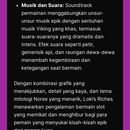
Musik dan Suara:
Soundtrack
permainan menggabungkan unsur-
unsur musik epik dengan sentuhan
musik Viking yang khas, termasuk
suara-suaranya yang dramatis dan
intens. Efek suara seperti petir,
gemerisik api, dan raungan dewa-dewa
menambah kegembiraan dan
ketegangan saat bermain.
Dengan kombinasi grafik yang
menakjubkan, detail yang kaya, dan tema
mitologi Norse yang menarik, Loki’s Riches
menawarkan pengalaman bermain slot
yang memikat dan menghibur bagi para
pemain yang menyukai kisah-kisah epik