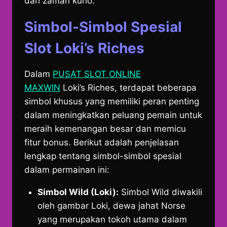
dari zaman kuno.
Simbol-Simbol Spesial
Slot Loki’s Riches
Dalam
PUSAT SLOT ONLINE
MAXWIN
Loki’s Riches, terdapat beberapa
simbol khusus yang memiliki peran penting
dalam meningkatkan peluang pemain untuk
meraih kemenangan besar dan memicu
fitur bonus. Berikut adalah penjelasan
lengkap tentang simbol-simbol spesial
dalam permainan ini:
Simbol Wild (Loki):
Simbol Wild diwakili
oleh gambar Loki, dewa jahat Norse
yang merupakan tokoh utama dalam