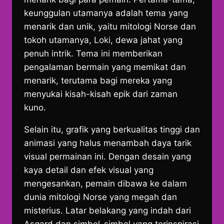
keunggulan utamanya adalah tema yang
menarik dan unik, yaitu mitologi Norse dan
tokoh utamanya, Loki, dewa jahat yang
penuh intrik. Tema ini memberikan
pengalaman bermain yang memikat dan
menarik, terutama bagi mereka yang
menyukai kisah-kisah epik dari zaman
kuno.
Selain itu, grafik yang berkualitas tinggi dan
animasi yang halus menambah daya tarik
visual permainan ini. Dengan desain yang
kaya detail dan efek visual yang
mengesankan, pemain dibawa ke dalam
dunia mitologi Norse yang megah dan
misterius. Latar belakang yang indah dari