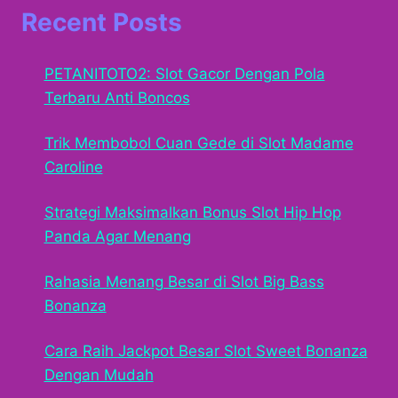
Recent Posts
PETANITOTO2: Slot Gacor Dengan Pola
Terbaru Anti Boncos
Trik Membobol Cuan Gede di Slot Madame
Caroline
Strategi Maksimalkan Bonus Slot Hip Hop
Panda Agar Menang
Rahasia Menang Besar di Slot Big Bass
Bonanza
Cara Raih Jackpot Besar Slot Sweet Bonanza
Dengan Mudah