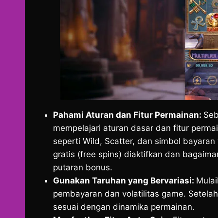
Pahami Aturan dan Fitur Permainan:
Seb
mempelajari aturan dasar dan fitur perma
seperti Wild, Scatter, dan simbol bayaran 
gratis (free spins) diaktifkan dan baga
putaran bonus.
Gunakan Taruhan yang Bervariasi:
Mulai
pembayaran dan volatilitas game. Setel
sesuai dengan dinamika permainan.