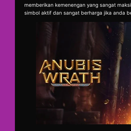
memberikan kemenengan yang sangat maksima
simbol aktif dan sangat berharga jika anda ber