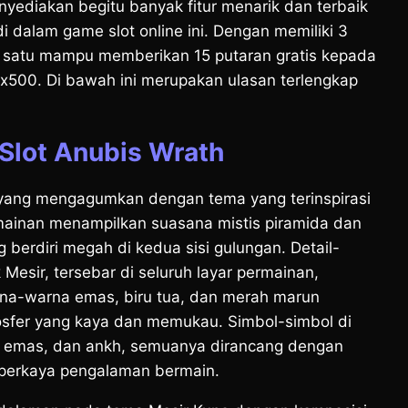
enyediakan begitu banyak fitur menarik dan terbaik
i dalam game slot online ini. Dengan memiliki 3
e satu mampu memberikan 15 putaran gratis kepada
x500. Di bawah ini merupakan ulasan terlengkap
Slot Anubis Wrath
yang mengagumkan dengan tema yang terinspirasi
rmainan menampilkan suasana mistis piramida dan
berdiri megah di kedua sisi gulungan. Detail-
ak Mesir, tersebar di seluruh layar permainan,
na-warna emas, biru tua, dan merah marun
sfer yang kaya dan memukau. Simbol-simbol di
b emas, dan ankh, semuanya dirancang dengan
emperkaya pengalaman bermain.