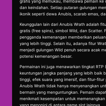
grafis yang memukau, membawa pemain ke da
dan keindahan. Setiap putaran gulungan mem
ikonik seperti dewa Anubis, scarab emas, d
Keunggulan lain dari Anubis Wrath adalah fit
gratis (free spins), simbol Wild, dan Scatter.
pengganda kemenangan memberikan peluang
yang lebih tinggi. Selain itu, adanya fitur 
menjadi gulungan Wild penuh secara acak 
potensi kemenangan besar.
Permainan ini juga menawarkan tingkat RTP (
keuntungan jangka panjang yang lebih baik b
tinggi, efek suara yang imersif, dan fitur-
Anubis Wrath tidak hanya menyenangkan unt
bermain yang menguntungkan. Pemain dapat 
menikmati kesempatan untuk memenangkan ha
yang menonjol di antara game slot lainnya.