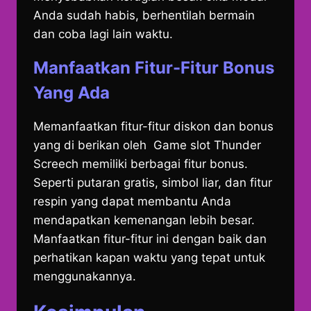
Anda sudah habis, berhentilah bermain
dan coba lagi lain waktu.
Manfaatkan Fitur-Fitur Bonus
Yang Ada
Memanfaatkan fitur-fitur diskon dan bonus
yang di berikan oleh Game slot Thunder
Screech memiliki berbagai fitur bonus.
Seperti putaran gratis, simbol liar, dan fitur
respin yang dapat membantu Anda
mendapatkan kemenangan lebih besar.
Manfaatkan fitur-fitur ini dengan baik dan
perhatikan kapan waktu yang tepat untuk
menggunakannya.