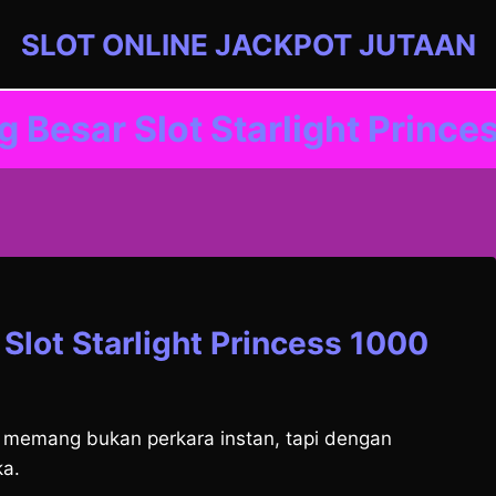
SLOT ONLINE JACKPOT JUTAAN
 Besar Slot Starlight Prince
Slot Starlight Princess 1000
0 memang bukan perkara instan, tapi dengan
ka.