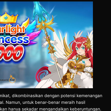
mikat, dikombinasikan dengan potensi kemenangan
awal. Namun, untuk benar-benar meraih hasil
 bukan hanya sekadar mengandalkan keberuntungan.