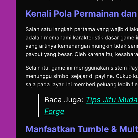
Kenali Pola Permainan dan 
Salah satu langkah pertama yang wajib dil
adalah memahami karakteristik dasar game ini. 
yang artinya kemenangan mungkin tidak seri
payout yang besar. Oleh karena itu, kesabara
Selain itu, game ini menggunakan sistem Pay
menunggu simbol sejajar di payline. Cukup 
saja pada layar. Ini memberi peluang lebih
Baca Juga:
Tips Jitu Muda
Forge
Manfaatkan Tumble & Multi