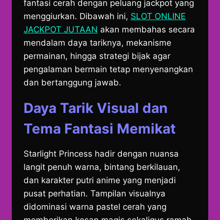
fantasi cerah dengan peluang jackpot yang
menggiurkan. Dibawah ini,
SLOT ONLINE
JACKPOT JUTAAN
akan membahas secara
mendalam daya tariknya, mekanisme
permainan, hingga strategi bijak agar
pengalaman bermain tetap menyenangkan
dan bertanggung jawab.
Daya Tarik Visual dan
Tema Fantasi Memikat
Starlight Princess hadir dengan nuansa
langit penuh warna, bintang berkilauan,
dan karakter putri anime yang menjadi
pusat perhatian. Tampilan visualnya
didominasi warna pastel cerah yang