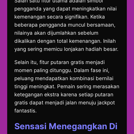
Salah satu fitur utama adalah simbol
pengganda yang dapat meningkatkan nilai
kemenangan secara signifikan. Ketika
beberapa pengganda muncul bersamaan,
nilainya akan dijumlahkan sebelum
dikalikan dengan total kemenangan. Inilah
yang sering memicu lonjakan hadiah besar.
Selain itu, fitur putaran gratis menjadi
momen paling ditunggu. Dalam fase ini,
peluang mendapatkan kombinasi bernilai
tinggi meningkat. Pemain sering merasakan
ketegangan ekstra karena setiap putaran
gratis dapat menjadi jalan menuju jackpot
fantastis.
Sensasi Menegangkan Di