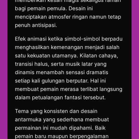
memberikan kesan magis sekaligus ramah
bagi pemain pemula. Desain ini
menciptakan atmosfer ringan namun tetap
penuh antisipasi.
Efek animasi ketika simbol-simbol berpadu
menghasilkan kemenangan menjadi salah
satu kekuatan utamanya. Kilatan cahaya,
transisi halus, serta musik latar yang
dinamis menambah sensasi dramatis
setiap kali gulungan berputar. Hal ini
membuat pemain merasa terlibat langsung
dalam petualangan fantasi tersebut.
Tema yang konsisten dan desain
antarmuka yang sederhana membuat
permainan ini mudah dipahami. Baik
pemain baru maupun berpengalaman