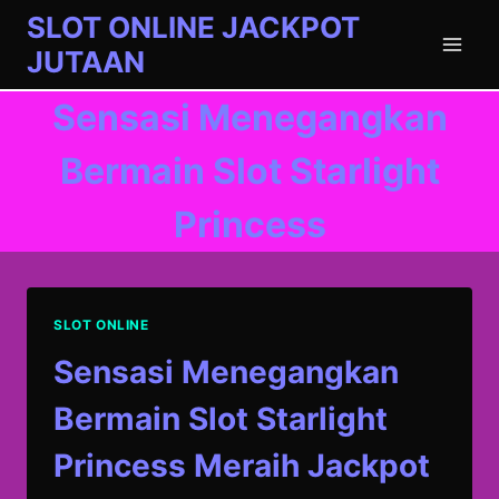
Skip
SLOT ONLINE JACKPOT
to
JUTAAN
content
Sensasi Menegangkan
Bermain Slot Starlight
Princess
SLOT ONLINE
Sensasi Menegangkan
Bermain Slot Starlight
Princess Meraih Jackpot