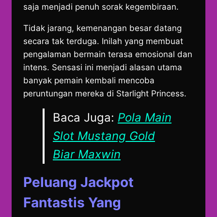
saja menjadi penuh sorak kegembiraan.
Tidak jarang, kemenangan besar datang
secara tak terduga. Inilah yang membuat
pengalaman bermain terasa emosional dan
intens. Sensasi ini menjadi alasan utama
banyak pemain kembali mencoba
peruntungan mereka di Starlight Princess.
Baca Juga:
Pola Main
Slot Mustang Gold
Biar Maxwin
Peluang Jackpot
Fantastis Yang