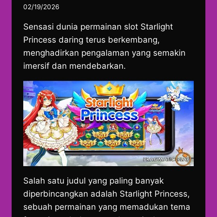
02/19/2026
Sensasi dunia permainan slot Starlight
Princess daring terus berkembang,
menghadirkan pengalaman yang semakin
imersif dan mendebarkan.
Salah satu judul yang paling banyak
diperbincangkan adalah Starlight Princess,
sebuah permainan yang memadukan tema