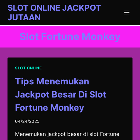
Skip
SLOT ONLINE JACKPOT
to
JUTAAN
content
Slot Fortune Monkey
SLOT ONLINE
Tips Menemukan
Jackpot Besar Di Slot
Fortune Monkey
04/24/2025
Menemukan jackpot besar di slot Fortune