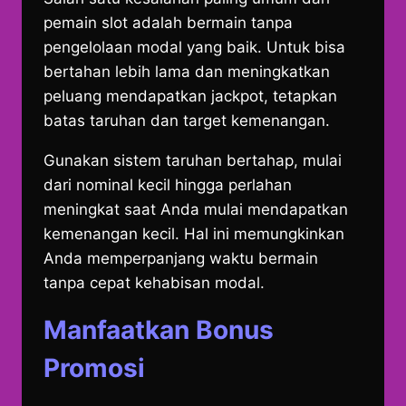
pemain slot adalah bermain tanpa
pengelolaan modal yang baik. Untuk bisa
bertahan lebih lama dan meningkatkan
peluang mendapatkan jackpot, tetapkan
batas taruhan dan target kemenangan.
Gunakan sistem taruhan bertahap, mulai
dari nominal kecil hingga perlahan
meningkat saat Anda mulai mendapatkan
kemenangan kecil. Hal ini memungkinkan
Anda memperpanjang waktu bermain
tanpa cepat kehabisan modal.
Manfaatkan Bonus
Promosi