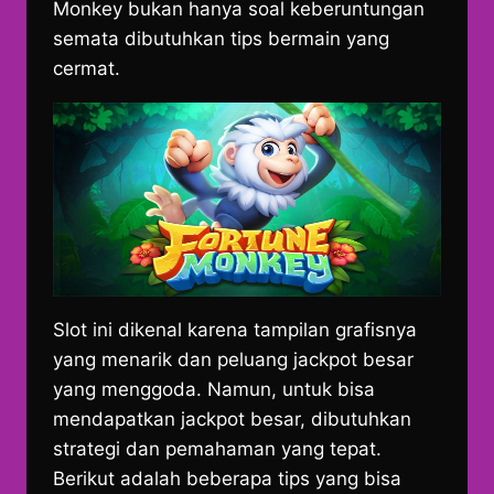
Monkey bukan hanya soal keberuntungan
semata dibutuhkan tips bermain yang
cermat.
Slot ini dikenal karena tampilan grafisnya
yang menarik dan peluang jackpot besar
yang menggoda. Namun, untuk bisa
mendapatkan jackpot besar, dibutuhkan
strategi dan pemahaman yang tepat.
Berikut adalah beberapa tips yang bisa