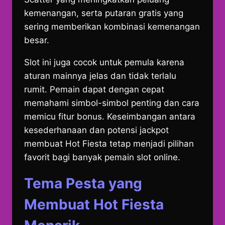
kemenangan, serta putaran gratis yang
sering memberikan kombinasi kemenangan
besar.
Slot ini juga cocok untuk pemula karena
aturan mainnya jelas dan tidak terlalu
rumit. Pemain dapat dengan cepat
memahami simbol-simbol penting dan cara
memicu fitur bonus. Keseimbangan antara
kesederhanaan dan potensi jackpot
membuat Hot Fiesta tetap menjadi pilihan
favorit bagi banyak pemain slot online.
Tema Pesta yang
Membuat Hot Fiesta