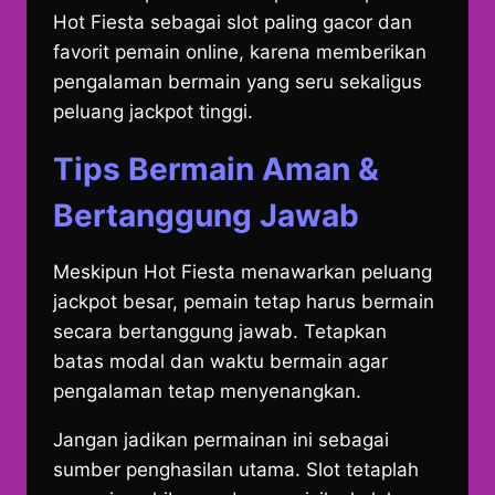
Hot Fiesta sebagai slot paling gacor dan
favorit pemain online, karena memberikan
pengalaman bermain yang seru sekaligus
peluang jackpot tinggi.
Tips Bermain Aman &
Bertanggung Jawab
Meskipun Hot Fiesta menawarkan peluang
jackpot besar, pemain tetap harus bermain
secara bertanggung jawab. Tetapkan
batas modal dan waktu bermain agar
pengalaman tetap menyenangkan.
Jangan jadikan permainan ini sebagai
sumber penghasilan utama. Slot tetaplah