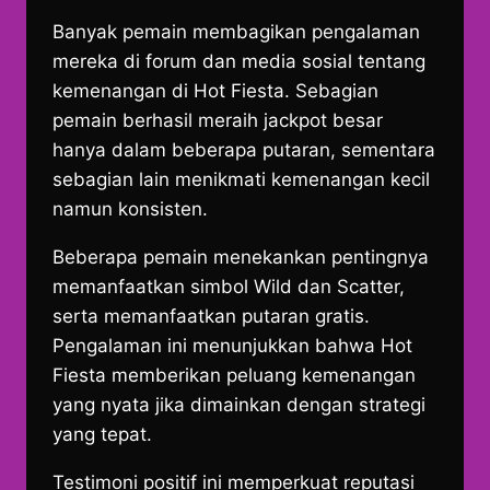
Banyak pemain membagikan pengalaman
mereka di forum dan media sosial tentang
kemenangan di Hot Fiesta. Sebagian
pemain berhasil meraih jackpot besar
hanya dalam beberapa putaran, sementara
sebagian lain menikmati kemenangan kecil
namun konsisten.
Beberapa pemain menekankan pentingnya
memanfaatkan simbol Wild dan Scatter,
serta memanfaatkan putaran gratis.
Pengalaman ini menunjukkan bahwa Hot
Fiesta memberikan peluang kemenangan
yang nyata jika dimainkan dengan strategi
yang tepat.
Testimoni positif ini memperkuat reputasi