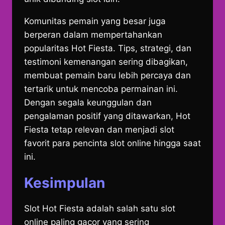
Komunitas pemain yang besar juga
berperan dalam mempertahankan
popularitas Hot Fiesta. Tips, strategi, dan
testimoni kemenangan sering dibagikan,
membuat pemain baru lebih percaya dan
tertarik untuk mencoba permainan ini.
Dengan segala keunggulan dan
pengalaman positif yang ditawarkan, Hot
Fiesta tetap relevan dan menjadi slot
favorit para pencinta slot online hingga saat
ini.
Kesimpulan
Slot Hot Fiesta adalah salah satu slot
online paling gacor yang sering