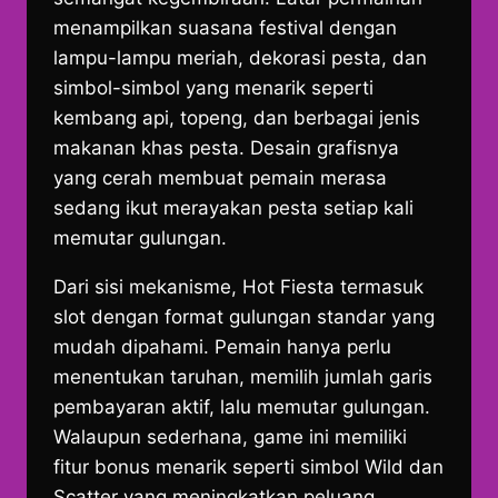
menampilkan suasana festival dengan
lampu-lampu meriah, dekorasi pesta, dan
simbol-simbol yang menarik seperti
kembang api, topeng, dan berbagai jenis
makanan khas pesta. Desain grafisnya
yang cerah membuat pemain merasa
sedang ikut merayakan pesta setiap kali
memutar gulungan.
Dari sisi mekanisme, Hot Fiesta termasuk
slot dengan format gulungan standar yang
mudah dipahami. Pemain hanya perlu
menentukan taruhan, memilih jumlah garis
pembayaran aktif, lalu memutar gulungan.
Walaupun sederhana, game ini memiliki
fitur bonus menarik seperti simbol Wild dan
Scatter yang meningkatkan peluang