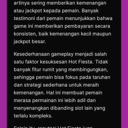
artinya sering memberikan kemenangan
atau jackpot kepada pemain. Banyak
testimoni dari pemain menunjukkan bahwa
game ini memberikan pembayaran secara
konsisten, baik kemenangan kecil maupun
jackpot besar.
Kesederhanaan gameplay menjadi salah
satu faktor kesuksesan Hot Fiesta. Tidak
banyak fitur rumit yang membingungkan,
sehingga pemain bisa fokus pada taruhan
dan strategi sederhana untuk meraih
kemenangan. Hal ini membuat pemain
merasa permainan ini lebih adil dan
menyenangkan dibanding slot lain yang
terlalu kompleks.