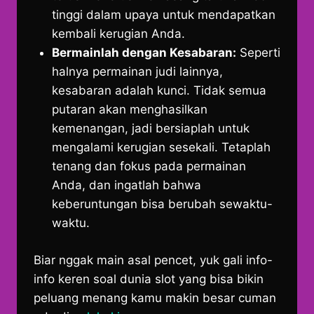
tinggi dalam upaya untuk mendapatkan
kembali kerugian Anda.
Bermainlah dengan Kesabaran:
Seperti
halnya permainan judi lainnya,
kesabaran adalah kunci. Tidak semua
putaran akan menghasilkan
kemenangan, jadi bersiaplah untuk
mengalami kerugian sesekali. Tetaplah
tenang dan fokus pada permainan
Anda, dan ingatlah bahwa
keberuntungan bisa berubah sewaktu-
waktu.
Biar nggak main asal pencet, yuk gali info-
info keren soal dunia slot yang bisa bikin
peluang menang kamu makin besar cuman