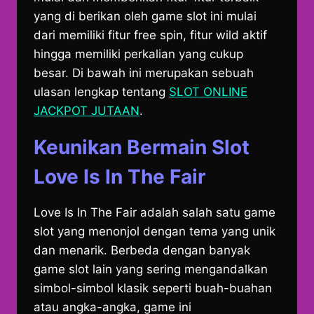
yang di berikan oleh game slot ini mulai
dari memiliki fitur free spin, fitur wild aktif
hingga memiliki perkalian yang cukup
besar. Di bawah ini merupakan sebuah
ulasan lengkap tentang
SLOT ONLINE
JACKPOT JUTAAN
.
Keunikan Bermain Slot
Love Is In The Fair
Love Is In The Fair adalah salah satu game
slot yang menonjol dengan tema yang unik
dan menarik. Berbeda dengan banyak
game slot lain yang sering mengandalkan
simbol-simbol klasik seperti buah-buahan
atau angka-angka, game ini