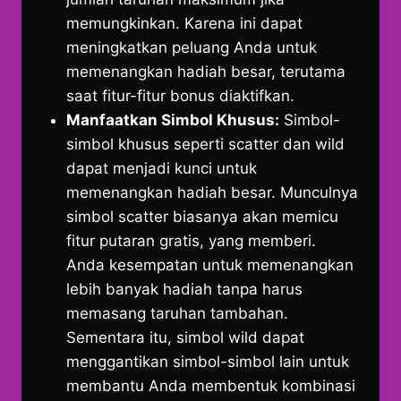
memungkinkan. Karena ini dapat
meningkatkan peluang Anda untuk
memenangkan hadiah besar, terutama
saat fitur-fitur bonus diaktifkan.
Manfaatkan Simbol Khusus:
Simbol-
simbol khusus seperti scatter dan wild
dapat menjadi kunci untuk
memenangkan hadiah besar. Munculnya
simbol scatter biasanya akan memicu
fitur putaran gratis, yang memberi.
Anda kesempatan untuk memenangkan
lebih banyak hadiah tanpa harus
memasang taruhan tambahan.
Sementara itu, simbol wild dapat
menggantikan simbol-simbol lain untuk
membantu Anda membentuk kombinasi