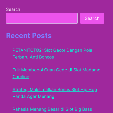
Search
Search
Recent Posts
PETANITOTO2: Slot Gacor Dengan Pola
Terbaru Anti Boncos
Trik Membobol Cuan Gede di Slot Madame
Caroline
Strategi Maksimalkan Bonus Slot Hip Hop
Panda Agar Menang
Rahasia Menang Besar di Slot Big Bass