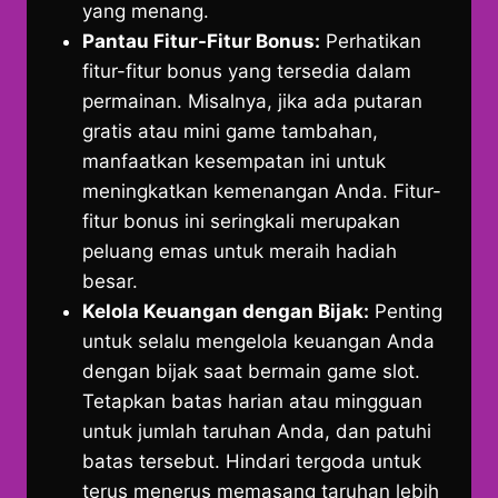
yang menang.
Pantau Fitur-Fitur Bonus:
Perhatikan
fitur-fitur bonus yang tersedia dalam
permainan. Misalnya, jika ada putaran
gratis atau mini game tambahan,
manfaatkan kesempatan ini untuk
meningkatkan kemenangan Anda. Fitur-
fitur bonus ini seringkali merupakan
peluang emas untuk meraih hadiah
besar.
Kelola Keuangan dengan Bijak:
Penting
untuk selalu mengelola keuangan Anda
dengan bijak saat bermain game slot.
Tetapkan batas harian atau mingguan
untuk jumlah taruhan Anda, dan patuhi
batas tersebut. Hindari tergoda untuk
terus menerus memasang taruhan lebih