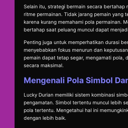
Selain itu, strategi bermain secara bertah
ritme permainan. Tidak jarang pemain yang te
karena kurang memahami pola permainan. Mem
bertahap saat peluang muncul dapat menjadi s
Penting juga untuk memperhatikan durasi ber
menyebabkan fokus menurun dan keputusan m
pemain dapat tetap segar, mengamati pola
secara maksimal.
Mengenali Pola Simbol Da
Lucky Durian memiliki sistem kombinasi simb
pengamatan. Simbol tertentu muncul lebih s
pola tertentu. Mengetahui hal ini memungk
dengan lebih baik.