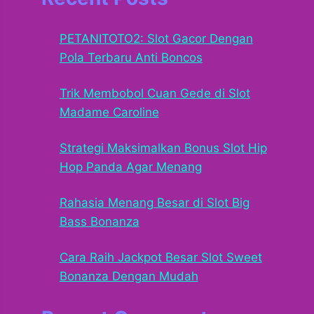
PETANITOTO2: Slot Gacor Dengan
Pola Terbaru Anti Boncos
Trik Membobol Cuan Gede di Slot
Madame Caroline
Strategi Maksimalkan Bonus Slot Hip
Hop Panda Agar Menang
Rahasia Menang Besar di Slot Big
Bass Bonanza
Cara Raih Jackpot Besar Slot Sweet
Bonanza Dengan Mudah