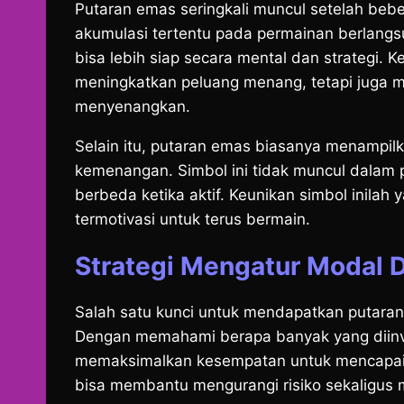
Putaran emas seringkali muncul setelah bebe
akumulasi tertentu pada permainan berlang
bisa lebih siap secara mental dan strategi. 
meningkatkan peluang menang, tetapi juga 
menyenangkan.
Selain itu, putaran emas biasanya menampil
kemenangan. Simbol ini tidak muncul dalam 
berbeda ketika aktif. Keunikan simbol inila
termotivasi untuk terus bermain.
Strategi Mengatur Modal 
Salah satu kunci untuk mendapatkan putaran
Dengan memahami berapa banyak yang diinve
memaksimalkan kesempatan untuk mencapai fi
bisa membantu mengurangi risiko sekaligus