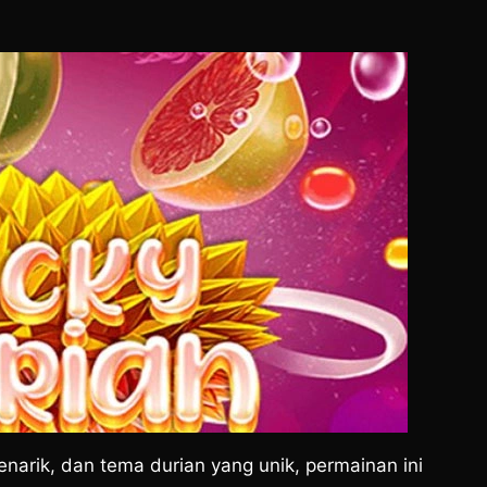
narik, dan tema durian yang unik, permainan ini