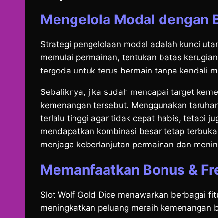
Mengelola Modal dengan B
Strategi pengelolaan modal adalah kunci u
memulai permainan, tentukan batas kerugian
tergoda untuk terus bermain tanpa kendali 
Sebaliknya, jika sudah mencapai target kem
kemenangan tersebut. Menggunakan taruhan 
terlalu tinggi agar tidak cepat habis, tetapi 
mendapatkan kombinasi besar tetap terbuka
menjaga keberlanjutan permainan dan meni
Memanfaatkan Bonus & Fr
Slot Wolf Gold Dice menawarkan berbagai fit
meningkatkan peluang meraih kemenangan besa