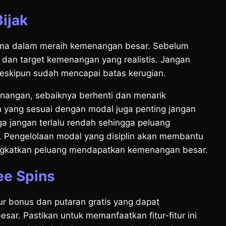
ijak
tama dalam meraih kemenangan besar. Sebelum
 dan target kemenangan yang realistis. Jangan
meskipun sudah mencapai batas kerugian.
enangan, sebaiknya berhenti dan menarik
yang sesuai dengan modal juga penting jangan
juga jangan terlalu rendah sehingga peluang
. Pengelolaan modal yang disiplin akan membantu
ngkatkan peluang mendapatkan kemenangan besar.
ee Spins
ur bonus dan putaran gratis yang dapat
r. Pastikan untuk memanfaatkan fitur-fitur ini