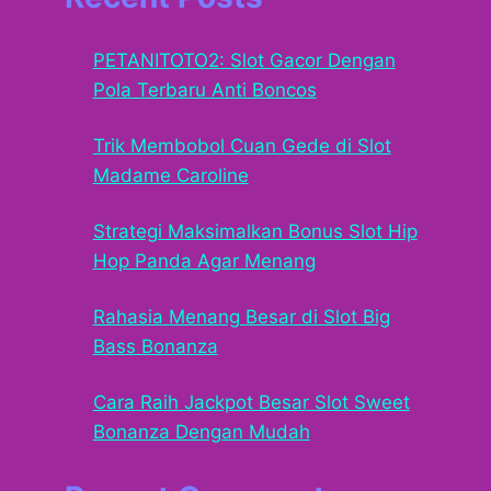
PETANITOTO2: Slot Gacor Dengan
Pola Terbaru Anti Boncos
Trik Membobol Cuan Gede di Slot
Madame Caroline
Strategi Maksimalkan Bonus Slot Hip
Hop Panda Agar Menang
Rahasia Menang Besar di Slot Big
Bass Bonanza
Cara Raih Jackpot Besar Slot Sweet
Bonanza Dengan Mudah