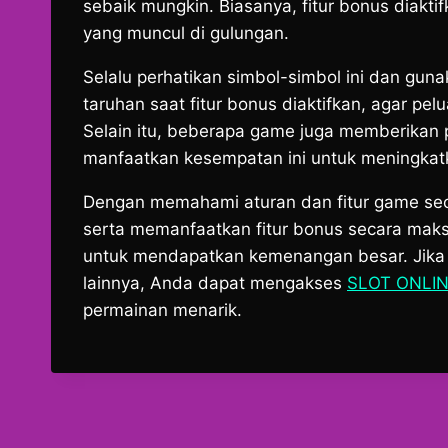
sebaik mungkin. Biasanya, fitur bonus diaktif
yang muncul di gulungan.
Selalu perhatikan simbol-simbol ini dan guna
taruhan saat fitur bonus diaktifkan, agar p
Selain itu, beberapa game juga memberikan p
manfaatkan kesempatan ini untuk meningkat
Dengan memahami aturan dan fitur game sec
serta memanfaatkan fitur bonus secara mak
untuk mendapatkan kemenangan besar. Jika a
lainnya, Anda dapat mengakses
SLOT ONLI
permainan menarik.