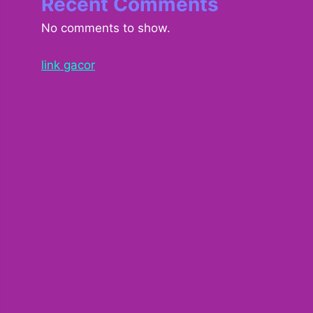
Recent Comments
No comments to show.
link gacor