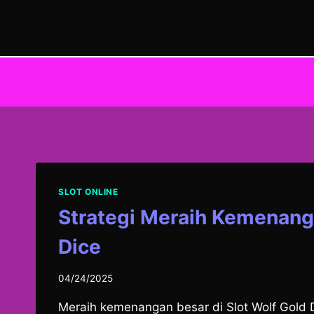
Skip
to
content
SLOT ONLINE
Strategi Meraih Kemenanga
Dice
04/24/2025
Meraih kemenangan besar di Slot Wolf Gold 