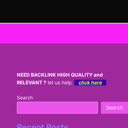
NEED BACKLINK HIGH QUALITY and
RELEVANT ?
let us help.
click here
Search
Search
Recent Posts