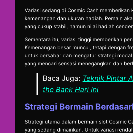
Variasi sedang di Cosmic Cash memberikan 
kemenangan dan ukuran hadiah. Pemain ak
yang cukup stabil, namun nilai hadiah cender
Sementara itu, variasi tinggi memberikan p
Kemenangan besar muncul, tetapi dengan fre
untuk bersabar dan mengatur strategi modal d
yang mencari sensasi menegangkan dan berh
Baca Juga:
Teknik Pintar 
the Bank Hari Ini
Strategi Bermain Berdasar
Strategi utama dalam bermain slot Cosmic C
yang sedang dimainkan. Untuk variasi rend