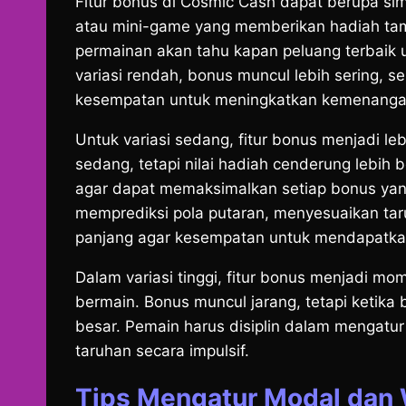
Fitur bonus di Cosmic Cash dapat berupa simb
atau mini-game yang memberikan hadiah tam
permainan akan tahu kapan peluang terbaik u
variasi rendah, bonus muncul lebih sering, 
kesempatan untuk meningkatkan kemenangan
Untuk variasi sedang, fitur bonus menjadi le
sedang, tetapi nilai hadiah cenderung lebih
agar dapat memaksimalkan setiap bonus yang
memprediksi pola putaran, menyesuaikan ta
panjang agar kesempatan untuk mendapatkan
Dalam variasi tinggi, fitur bonus menjadi m
bermain. Bonus muncul jarang, tetapi ketika 
besar. Pemain harus disiplin dalam mengatu
taruhan secara impulsif.
Tips Mengatur Modal dan