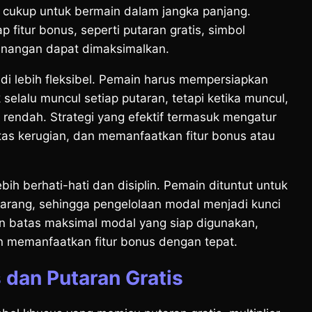
cukup untuk bermain dalam jangka panjang.
fitur bonus, seperti putaran gratis, simbol
emenangan dapat dimaksimalkan.
adi lebih fleksibel. Pemain harus mempersiapkan
elalu muncul setiap putaran, tetapi ketika muncul,
si rendah. Strategi yang efektif termasuk mengatur
as kerugian, dan memanfaatkan fitur bonus atau
ebih berhati-hati dan disiplin. Pemain dituntut untuk
arang, sehingga pengelolaan modal menjadi kunci
n batas maksimal modal yang siap digunakan,
n memanfaatkan fitur bonus dengan tepat.
 dan Putaran Gratis