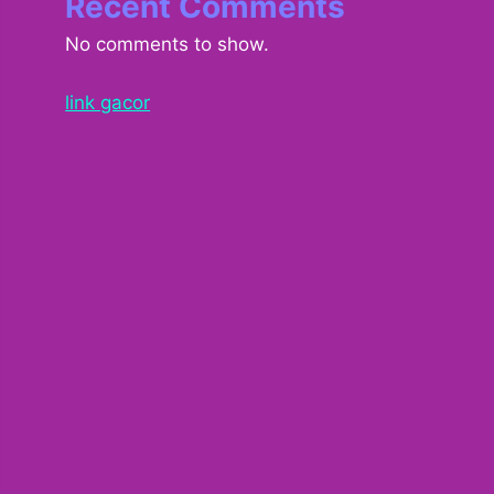
Recent Comments
No comments to show.
link gacor