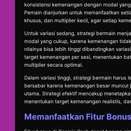
konsistensi kemenangan dengan modal yang 
Pemain dianjurkan untuk memanfaatkan setiap 
khusus, dan multiplier kecil, agar setiap k
Untuk variasi sedang, strategi bermain menj
modal yang cukup, karena kemenangan tidak s
nilainya bisa lebih tinggi dibandingkan varia
target kemenangan per sesi, menentukan bat
multiplier secara optimal.
Dalam variasi tinggi, strategi bermain harus l
bersabar karena kemenangan besar muncul j
utama. Strategi efektif mencakup menetapka
menentukan target kemenangan realistis, da
Memanfaatkan Fitur Bonus