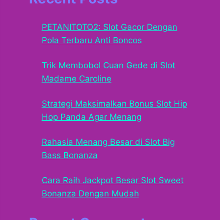
PETANITOTO2: Slot Gacor Dengan
Pola Terbaru Anti Boncos
Trik Membobol Cuan Gede di Slot
Madame Caroline
Strategi Maksimalkan Bonus Slot Hip
Hop Panda Agar Menang
Rahasia Menang Besar di Slot Big
Bass Bonanza
Cara Raih Jackpot Besar Slot Sweet
Bonanza Dengan Mudah