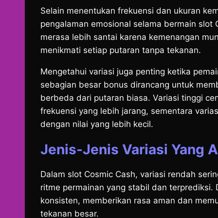
Selain menentukan frekuensi dan ukuran ke
pengalaman emosional selama bermain slot 
merasa lebih santai karena kemenangan mun
menikmati setiap putaran tanpa tekanan.
Mengetahui variasi juga penting ketika pema
sebagian besar bonus dirancang untuk memb
berbeda dari putaran biasa. Variasi tinggi
frekuensi yang lebih jarang, sementara vari
dengan nilai yang lebih kecil.
Jenis-Jenis Variasi Yang 
Dalam slot Cosmic Cash, variasi rendah seri
ritme permainan yang stabil dan terprediksi.
konsisten, memberikan rasa aman dan memun
tekanan besar.