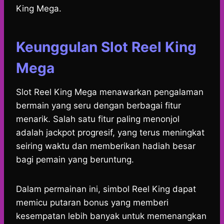
King Mega.
Keunggulan Slot Reel King
Mega
Slot Reel King Mega menawarkan pengalaman
bermain yang seru dengan berbagai fitur
menarik. Salah satu fitur paling menonjol
adalah jackpot progresif, yang terus meningkat
seiring waktu dan memberikan hadiah besar
bagi pemain yang beruntung.
Dalam permainan ini, simbol Reel King dapat
memicu putaran bonus yang memberi
kesempatan lebih banyak untuk memenangkan