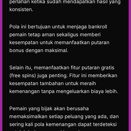
perlahan ketika sudah mendapatkan hasil yang
konsisten.
Pola ini bertujuan untuk menjaga bankroll
pemain tetap aman sekaligus memberi
kesempatan untuk memanfaatkan putaran
bonus dengan maksimal.
Selain itu, memanfaatkan fitur putaran gratis
(free spins) juga penting. Fitur ini memberikan
kesempatan tambahan untuk meraih
kemenangan tanpa mengeluarkan biaya lebih.
Pemain yang bijak akan berusaha
memaksimalkan setiap peluang yang ada, dan
sering kali pola kemenangan dapat terdeteksi