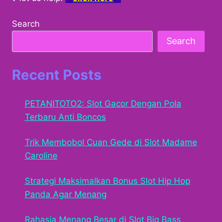
Search
Search
Recent Posts
PETANITOTO2: Slot Gacor Dengan Pola
Terbaru Anti Boncos
Trik Membobol Cuan Gede di Slot Madame
Caroline
Strategi Maksimalkan Bonus Slot Hip Hop
Panda Agar Menang
Rahasia Menang Besar di Slot Big Bass