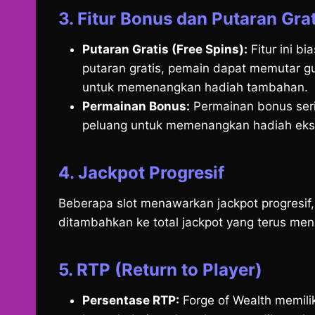
3. Fitur Bonus dan Putaran Grat
Putaran Gratis (Free Spins):
Fitur ini bi
putaran gratis, pemain dapat memutar g
untuk memenangkan hadiah tambahan.
Permainan Bonus:
Permainan bonus ser
peluang untuk memenangkan hadiah ekst
4. Jackpot Progresif
Beberapa slot menawarkan jackpot progresif, 
ditambahkan ke total jackpot yang terus me
5. RTP (Return to Player)
Persentase RTP:
Forge of Wealth memili