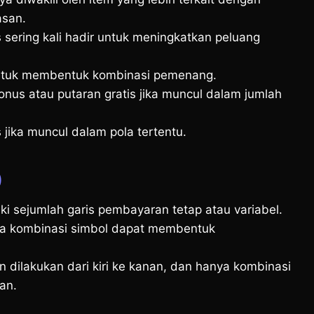
asan.
 sering kali hadir untuk meningkatkan peluang
untuk membentuk kombinasi pemenang.
nus atau putaran gratis jika muncul dalam jumlah
ika muncul dalam pola tertentu.
)
ki sejumlah garis pembayaran tetap atau variabel.
ana kombinasi simbol dapat membentuk
dilakukan dari kiri ke kanan, dan hanya kombinasi
an.