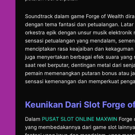
Soundtrack dalam game Forge of Wealth dir
dengan tema fantasi dan petualangan. Lata
orkestra epik dengan unsur musik elektroni
sensasi petualangan yang mendalam, semen
menciptakan rasa keajaiban dan kekaguman te
juga menyertakan berbagai efek suara yang m
saat reel berputar, dentingan metal dari senj
pemain memenangkan putaran bonus atau jack
sensasi kemenangan dan memperkuat pengal
Keunikan Dari Slot Forge o
Dalam
PUSAT SLOT ONLINE MAXWIN
Forge o
yang membedakannya dari game slot lainnya