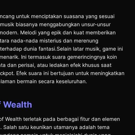
ancang untuk menciptakan suasana yang sesuai
r musik biasanya menggabungkan unsur-unsur
k modern. Melodi yang epik dan kuat memberikan
tara nada-nada misterius dan merenung
rhadap dunia fantasi.Selain latar musik, game ini
enarik. Ini termasuk suara gemerincingnya koin
ata dan perisai, atau ledakan efek khusus saat
pot. Efek suara ini bertujuan untuk meningkatkan
aman bermain secara keseluruhan.
f Wealth
f Wealth terletak pada berbagai fitur dan elemen
. Salah satu keunikan utamanya adalah tema