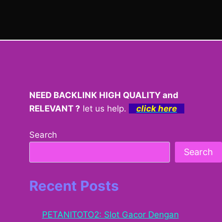
NEED BACKLINK HIGH QUALITY and
RELEVANT ?
let us help.
click here
Search
Search
Recent Posts
PETANITOTO2: Slot Gacor Dengan