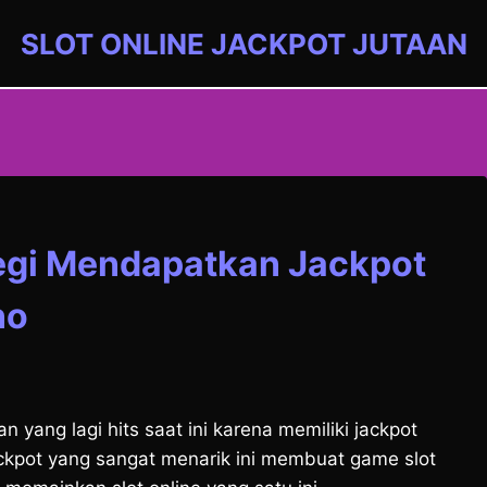
SLOT ONLINE JACKPOT JUTAAN
tegi Mendapatkan Jackpot
no
yang lagi hits saat ini karena memiliki jackpot
ckpot yang sangat menarik ini membuat game slot