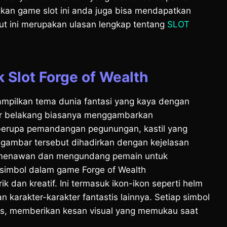
kan game slot ini anda juga bisa mendapatkan
ut ini merupakan ulasan lengkap tentang
SLOT
 Slot Forge of Wealth
ampilkan tema dunia fantasi yang kaya dengan
tar belakang biasanya menggambarkan
 berupa pemandangan pegunungan, kastil yang
 gambar tersebut dihadirkan dengan kejelasan
g menawan dan mengundang pemain untuk
l-simbol dalam game Forge of Wealth
 dan kreatif. Ini termasuk ikon-ikon seperti helm
an karakter-karakter fantastis lainnya. Setiap simbol
lus, memberikan kesan visual yang memukau saat