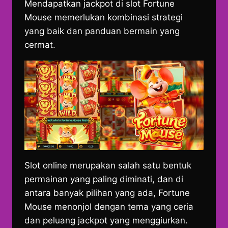
Mendapatkan jackpot di slot Fortune
Mouse memerlukan kombinasi strategi
yang baik dan panduan bermain yang
cermat.
Slot online merupakan salah satu bentuk
permainan yang paling diminati, dan di
antara banyak pilihan yang ada, Fortune
Mouse menonjol dengan tema yang ceria
dan peluang jackpot yang menggiurkan.