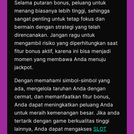
Selama putaran bonus, peluang untuk
menang biasanya lebih tinggi, sehingga
sangat penting untuk tetap fokus dan
bermain dengan strategi yang telah
direncanakan. Jangan ragu untuk
mengambil risiko yang diperhitungkan saat
fitur bonus aktif, karena ini bisa menjadi
momen yang membawa Anda menuju
jackpot.
Dengan memahami simbol-simbol yang
ada, mengelola taruhan Anda dengan
cermat, dan memanfaatkan fitur bonus,
Anda dapat meningkatkan peluang Anda
untuk meraih kemenangan besar. Jika anda
tertarik dengan game berkualitas tinggi
lainnya, Anda dapat mengakses
SLOT