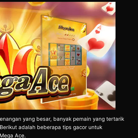
enangan yang besar, banyak pemain yang tertarik
Berikut adalah beberapa tips gacor untuk
 Mega Ace.