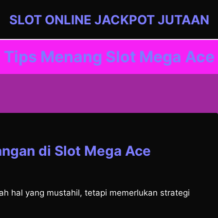
SLOT ONLINE JACKPOT JUTAAN
Tips Menang Slot Mega Ace
ngan di Slot Mega Ace
 hal yang mustahil, tetapi memerlukan strategi