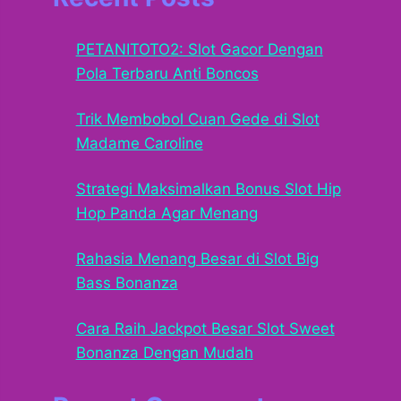
PETANITOTO2: Slot Gacor Dengan
Pola Terbaru Anti Boncos
Trik Membobol Cuan Gede di Slot
Madame Caroline
Strategi Maksimalkan Bonus Slot Hip
Hop Panda Agar Menang
Rahasia Menang Besar di Slot Big
Bass Bonanza
Cara Raih Jackpot Besar Slot Sweet
Bonanza Dengan Mudah